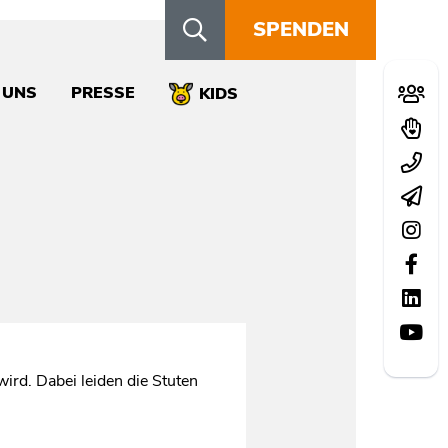
SPENDEN
Schn
 UNS
PRESSE
Mitglie
KIDS
Spend
Kontak
Newsle
Instag
Facebo
LinkedI
YouTu
rd. Dabei leiden die Stuten