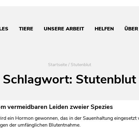
LES
TIERE
UNSERE ARBEIT
HELFEN
ÜBER
Startseite
/
Stutenblut
Schlagwort:
Stutenblut
vom vermeidbaren Leiden zweier Spezies
rd ein Hormon gewonnen, das in der Sauenhaltung eingesetzt wi
lgen der umfänglichen Blutentnahme.