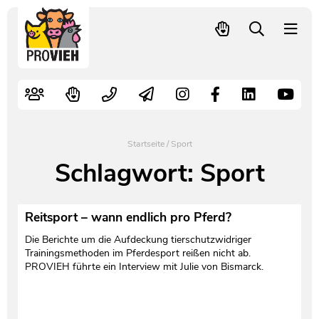
PROVIEH
-
respekTIERE
Nutztiere
Kampagnen
Mitglied werden – langfristig helfen
Kontakt
Pressekontakt
leben.
Alte Nutztierrassen
Fachliche Arbeit
Spenden
Leitbild
Newsletter
Schnellwahl
Tierschutzfall melden
Politische Arbeit
Mehr Mitglieder – mehr Wirkung für die Tiere
Vorstand
Pressemitteilungen
Startseite
/
Sport
Video- und Audiothek
Verbraucherinfos
Freiwille Beitragserhöhung
Team
Pressespiegel
Schlagwort:
Sport
Bildungsarbeit
Tierschutz verschenken
Jobs und Praktika
Freianzeigen
Reitsport – wann endlich pro Pferd?
Aktiv werden
Satzung
Pressematerial
Die Berichte um die Aufdeckung tierschutzwidriger
Trainingsmethoden im Pferdesport reißen nicht ab.
PROVIEH führte ein Interview mit Julie von Bismarck.
Shop
Jahresberichte
PROVIEH in Zahlen
Geldauflagen
Vereinsgründung