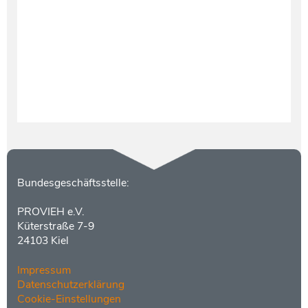
Testament und Nachlass
Netzwerk- und Kooperationspartner
Kontakt
Bundesgeschäftsstelle:
PROVIEH e.V.
Küterstraße 7-9
24103 Kiel
Impressum
Datenschutzerklärung
Cookie-Einstellungen