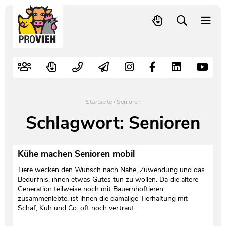
PROVIEH
-
respekTIERE
Nutztiere
Kampagnen
Mitglied werden – langfristig helfen
Kontakt
Pressekontakt
leben.
Alte Nutztierrassen
Fachliche Arbeit
Spenden
Leitbild
Newsletter
Schnellwahl
Tierschutzfall melden
Politische Arbeit
Mehr Mitglieder – mehr Wirkung für die Tiere
Vorstand
Pressemitteilungen
Startseite
/
Senioren
Video- und Audiothek
Verbraucherinfos
Freiwille Beitragserhöhung
Team
Pressespiegel
Schlagwort:
Senioren
Bildungsarbeit
Tierschutz verschenken
Jobs und Praktika
Freianzeigen
Kühe machen Senioren mobil
Aktiv werden
Satzung
Pressematerial
Tiere wecken den Wunsch nach Nähe, Zuwendung und das
Bedürfnis, ihnen etwas Gutes tun zu wollen. Da die ältere
Generation teilweise noch mit Bauernhoftieren
Shop
Jahresberichte
PROVIEH in Zahlen
zusammenlebte, ist ihnen die damalige Tierhaltung mit
Schaf, Kuh und Co. oft noch vertraut.
Geldauflagen
Vereinsgründung