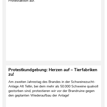
Protestaktion auf.
Testament und Nachlass
Netzwerk- und Kooperationspartner
Protestkundgebung: Herzen auf – Tierfabriken
zu!
Am zweiten Jahrestag des Brandes in der Schweinezucht-
Anlage Alt Tellin, bei dem mehr als 50.000 Schweine qualvoll
gestorben sind, protestieren wir vor der Brandruine gegen
den geplanten Wiederaufbau der Anlage!