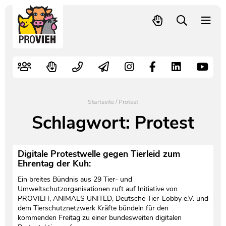
PROVIEH
-
respekTIERE
Nutztiere
Kampagnen
Mitglied werden – langfristig helfen
Kontakt
Pressekontakt
leben.
Alte Nutztierrassen
Fachliche Arbeit
Spenden
Leitbild
Newsletter
Schnellwahl
Tierschutzfall melden
Politische Arbeit
Mehr Mitglieder – mehr Wirkung für die Tiere
Vorstand
Pressemitteilungen
Startseite
/
Protest
Video- und Audiothek
Verbraucherinfos
Freiwille Beitragserhöhung
Team
Pressespiegel
Schlagwort:
Protest
Bildungsarbeit
Tierschutz verschenken
Jobs und Praktika
Freianzeigen
Digitale Protestwelle gegen Tierleid zum
Ehrentag der Kuh:
Aktiv werden
Satzung
Pressematerial
Ein breites Bündnis aus 29 Tier- und
Umweltschutzorganisationen ruft auf Initiative von
Shop
Jahresberichte
PROVIEH in Zahlen
PROVIEH, ANIMALS UNITED, Deutsche Tier-Lobby e.V. und
dem Tierschutznetzwerk Kräfte bündeln für den
kommenden Freitag zu einer bundesweiten digitalen
Geldauflagen
Vereinsgründung