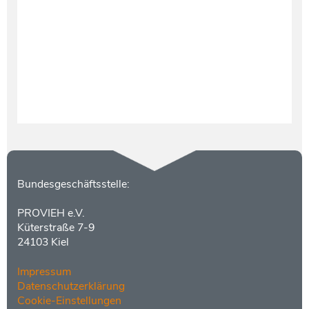
Testament und Nachlass
Netzwerk- und Kooperationspartner
Kontakt
Bundesgeschäftsstelle:
PROVIEH e.V.
Küterstraße 7-9
24103 Kiel
Impressum
Datenschutzerklärung
Cookie-Einstellungen