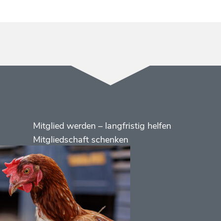
Menüs
Footer
Mitglied werden – langfristig helfen
2
Mitgliedschaft schenken
Kontakt
Social
Media