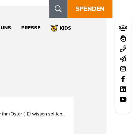
SPENDEN
Schn
 UNS
PRESSE
Mitglie
KIDS
Spend
Kontak
Newsle
Instag
Facebo
LinkedI
YouTu
hr (Oster-) Ei wissen sollten.