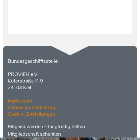
Kontakt
Bundesgeschäftsstelle:
PROVIEH e.V.
Küterstraße 7-9
24103 Kiel
Impressum
Datenschutzerklärung
Cookie-Einstellungen
Menüs
Footer
Mitglied werden – langfristig helfen
2
Mitgliedschaft schenken