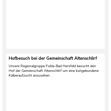
Testament und Nachlass
Netzwerk- und Kooperationspartner
Hofbesuch bei der Gemeinschaft Altenschlirf
Unsere Regionalgruppe Fulda-Bad Hersfeld besucht den
Hof der Gemeinschaft Altenschlirf um eine kuhgebundene
Kälberaufzucht anzusehen.