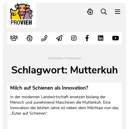
PROVIEH
-
respekTIERE
Nutztiere
Kampagnen
Mitglied werden – langfristig helfen
Kontakt
Pressekontakt
leben.
Alte Nutztierrassen
Fachliche Arbeit
Spenden
Leitbild
Newsletter
Schnellwahl
Tierschutzfall melden
Politische Arbeit
Mehr Mitglieder – mehr Wirkung für die Tiere
Vorstand
Pressemitteilungen
Startseite
/
Mutterkuh
Video- und Audiothek
Verbraucherinfos
Freiwille Beitragserhöhung
Team
Pressespiegel
Schlagwort:
Mutterkuh
Bildungsarbeit
Tierschutz verschenken
Jobs und Praktika
Freianzeigen
Milch auf Schienen als Innovation?
Aktiv werden
Satzung
Pressematerial
In der modernen Landwirtschaft ersetzen bislang der
Mensch und zunehmend Maschinen die Mutterkuh. Eine
Innovation der letzten Jahre ist neben dem Milchtaxi nun das
Shop
Jahresberichte
PROVIEH in Zahlen
„Euter auf Schienen“.
Geldauflagen
Vereinsgründung