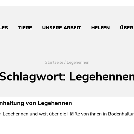
LES
TIERE
UNSERE ARBEIT
HELFEN
ÜBER
Startseite
/
Legehennen
Schlagwort:
Legehenne
denhaltung von Legehennen
n Legehennen und weit über die Hälfte von ihnen in Bodenhaltu