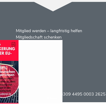
Menüs
Footer
Mitglied werden – langfristig helfen
2
Mitgliedschaft schenken
Kontakt
Social
Media
enden
|
Ethikbank
|
IBAN DE 75 8309 4495 0003 2625