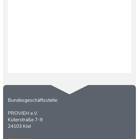
Testament und Nachlass
Netzwerk- und Kooperationspartner
Kontakt
Bundesgeschäftsstelle:
PROVIEH e.V.
Küterstraße 7-9
24103 Kiel