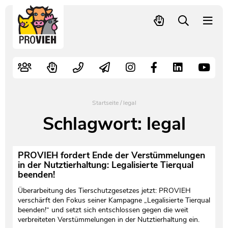
PROVIEH
-
respekTIERE
Nutztiere
Kampagnen
Mitglied werden – langfristig helfen
Kontakt
Pressekontakt
leben.
Alte Nutztierrassen
Fachliche Arbeit
Spenden
Leitbild
Newsletter
Schnellwahl
Tierschutzfall melden
Politische Arbeit
Mehr Mitglieder – mehr Wirkung für die Tiere
Vorstand
Pressemitteilungen
Startseite
/
legal
Video- und Audiothek
Verbraucherinfos
Freiwille Beitragserhöhung
Team
Pressespiegel
Schlagwort:
legal
Bildungsarbeit
Tierschutz verschenken
Jobs und Praktika
Freianzeigen
PROVIEH fordert Ende der Verstümmelungen
in der Nutztierhaltung: Legalisierte Tierqual
Aktiv werden
Satzung
Pressematerial
beenden!
Überarbeitung des Tierschutzgesetzes jetzt: PROVIEH
Shop
Jahresberichte
PROVIEH in Zahlen
verschärft den Fokus seiner Kampagne „Legalisierte Tierqual
beenden!“ und setzt sich entschlossen gegen die weit
verbreiteten Verstümmelungen in der Nutztierhaltung ein.
Geldauflagen
Vereinsgründung