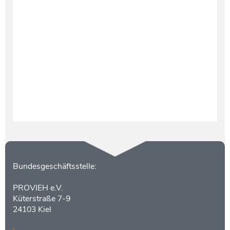
Testament und Nachlass
Netzwerk- und Kooperationspartner
Kontakt
Bundesgeschäftsstelle:
PROVIEH e.V.
Küterstraße 7-9
24103 Kiel