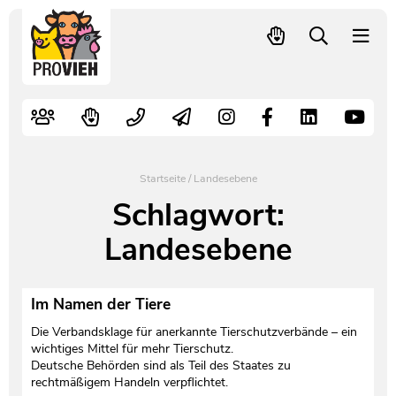
PROVIEH
-
respekTIERE
Nutztiere
Kampagnen
Mitglied werden – langfristig helfen
Kontakt
Pressekontakt
leben.
Alte Nutztierrassen
Fachliche Arbeit
Spenden
Leitbild
Newsletter
Schnellwahl
Tierschutzfall melden
Politische Arbeit
Mehr Mitglieder – mehr Wirkung für die Tiere
Vorstand
Pressemitteilungen
Startseite
/
Landesebene
Video- und Audiothek
Verbraucherinfos
Freiwille Beitragserhöhung
Team
Pressespiegel
Schlagwort:
Landesebene
Bildungsarbeit
Tierschutz verschenken
Jobs und Praktika
Freianzeigen
Aktiv werden
Satzung
Pressematerial
Im Namen der Tiere
Die Verbandsklage für anerkannte Tierschutzverbände – ein
Shop
Jahresberichte
PROVIEH in Zahlen
wichtiges Mittel für mehr Tierschutz.
Deutsche Behörden sind als Teil des Staates zu
Geldauflagen
Vereinsgründung
rechtmäßigem Handeln verpflichtet.