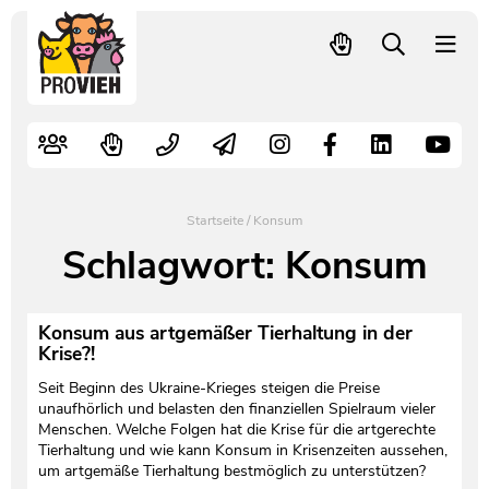
PROVIEH
-
respekTIERE
Nutztiere
Kampagnen
Mitglied werden – langfristig helfen
Kontakt
Pressekontakt
leben.
Alte Nutztierrassen
Fachliche Arbeit
Spenden
Leitbild
Newsletter
Schnellwahl
Tierschutzfall melden
Politische Arbeit
Mehr Mitglieder – mehr Wirkung für die Tiere
Vorstand
Pressemitteilungen
Startseite
/
Konsum
Video- und Audiothek
Verbraucherinfos
Freiwille Beitragserhöhung
Team
Pressespiegel
Schlagwort:
Konsum
Bildungsarbeit
Tierschutz verschenken
Jobs und Praktika
Freianzeigen
Konsum aus artgemäßer Tierhaltung in der
Krise?!
Aktiv werden
Satzung
Pressematerial
Seit Beginn des Ukraine-Krieges steigen die Preise
unaufhörlich und belasten den finanziellen Spielraum vieler
Shop
Jahresberichte
PROVIEH in Zahlen
Menschen. Welche Folgen hat die Krise für die artgerechte
Tierhaltung und wie kann Konsum in Krisenzeiten aussehen,
um artgemäße Tierhaltung bestmöglich zu unterstützen?
Geldauflagen
Vereinsgründung