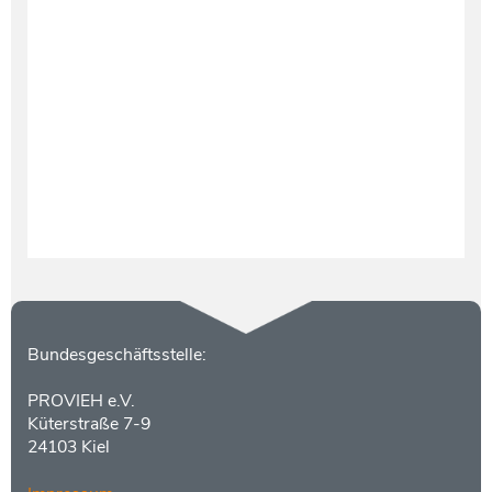
Testament und Nachlass
Netzwerk- und Kooperationspartner
Kontakt
Bundesgeschäftsstelle:
PROVIEH e.V.
Küterstraße 7-9
24103 Kiel