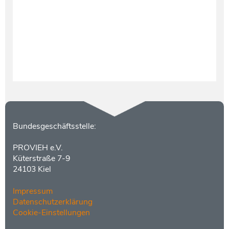
Testament und Nachlass
Netzwerk- und Kooperationspartner
Kontakt
Bundesgeschäftsstelle:
PROVIEH e.V.
Küterstraße 7-9
24103 Kiel
Impressum
Datenschutzerklärung
Cookie-Einstellungen