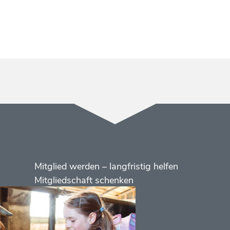
Menüs
Footer
Mitglied werden – langfristig helfen
2
Mitgliedschaft schenken
Kontakt