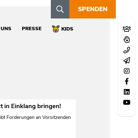
SPENDEN
Schn
 UNS
PRESSE
Mitglie
KIDS
Spend
Kontak
Newsle
Instag
Facebo
LinkedI
YouTu
t in Einklang bringen!
ibt Forderungen an Vorsitzenden