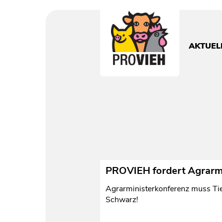
PROVIEH
-
respekTIERE
AKTUEL
leben.
PROVIEH fordert Agrarmini
Agrarministerkonferenz muss Tie
Schwarz!