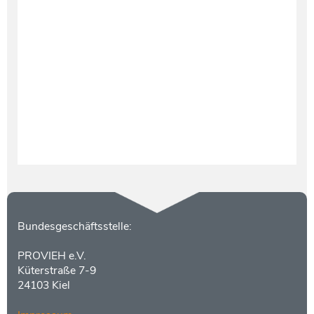
Testament und Nachlass
Netzwerk- und Kooperationspartner
Kontakt
Bundesgeschäftsstelle:
PROVIEH e.V.
Küterstraße 7-9
24103 Kiel