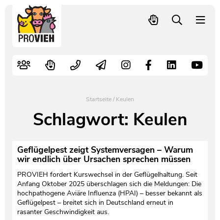
PROVIEH
-
respekTIERE
Nutztiere
Kampagnen
Mitglied werden – langfristig helfen
Kontakt
Pressekontakt
leben.
Alte Nutztierrassen
Fachliche Arbeit
Spenden
Leitbild
Newsletter
Schnellwahl
Tierschutzfall melden
Politische Arbeit
Mehr Mitglieder – mehr Wirkung für die Tiere
Vorstand
Pressemitteilungen
Startseite
/
Keulen
Video- und Audiothek
Verbraucherinfos
Freiwille Beitragserhöhung
Team
Pressespiegel
Schlagwort:
Keulen
Bildungsarbeit
Tierschutz verschenken
Jobs und Praktika
Freianzeigen
Geflügelpest zeigt Systemversagen – Warum
wir endlich über Ursachen sprechen müssen
Aktiv werden
Satzung
Pressematerial
PROVIEH fordert Kurswechsel in der Geflügelhaltung. Seit
Anfang Oktober 2025 überschlagen sich die Meldungen: Die
Shop
Jahresberichte
PROVIEH in Zahlen
hochpathogene Aviäre Influenza (HPAI) – besser bekannt als
Geflügelpest – breitet sich in Deutschland erneut in
rasanter Geschwindigkeit aus.
Geldauflagen
Vereinsgründung