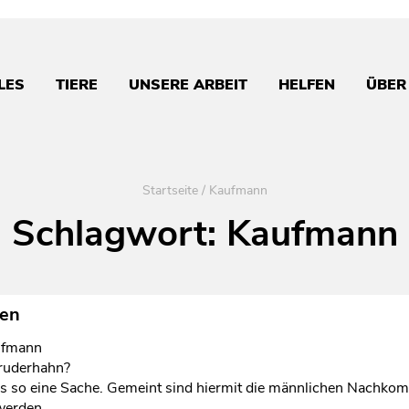
LES
TIERE
UNSERE ARBEIT
HELFEN
ÜBER
Startseite
/
Kaufmann
Schlagwort:
Kaufmann
nen
aufmann
ruderhahn?
t das so eine Sache. Gemeint sind hiermit die männlichen Nachko
werden.