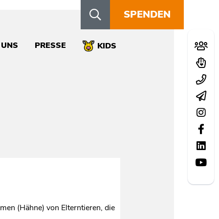
SPENDEN
Schn
 UNS
PRESSE
Mitglie
KIDS
Spend
Kontak
Newsle
Instag
Facebo
LinkedI
YouTu
mmen (Hähne) von Elterntieren, die