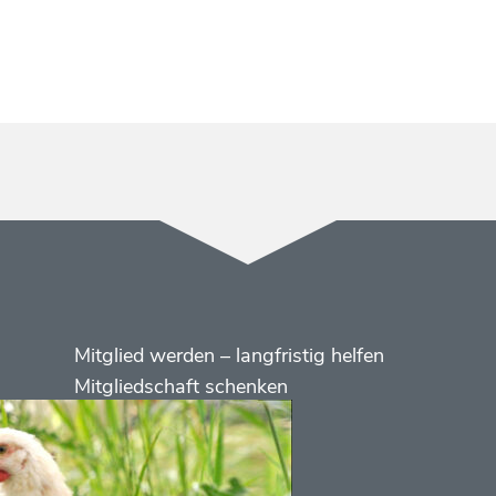
Menüs
Footer
Mitglied werden – langfristig helfen
2
Mitgliedschaft schenken
Kontakt