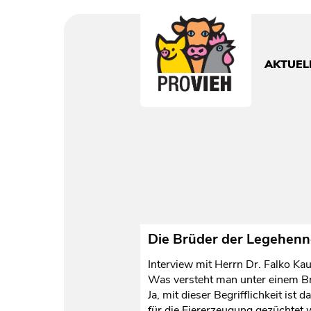
PROVIEH
-
respekTIERE
AKTUEL
leben.
Die Brüder der Legehen
Interview mit Herrn Dr. Falko K
Was versteht man unter einem B
Ja, mit dieser Begrifflichkeit is
für die Eiererzeugung gezüchtet 