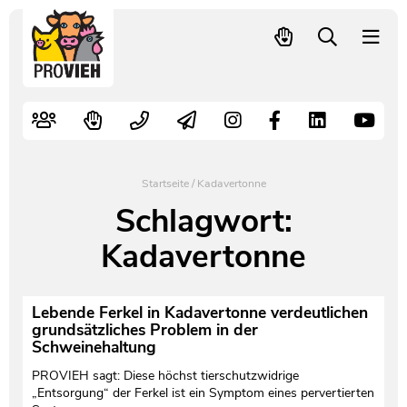
PROVIEH
-
respekTIERE
Nutztiere
Kampagnen
Mitglied werden – langfristig helfen
Kontakt
Pressekontakt
leben.
Alte Nutztierrassen
Fachliche Arbeit
Spenden
Leitbild
Newsletter
Schnellwahl
Tierschutzfall melden
Politische Arbeit
Mehr Mitglieder – mehr Wirkung für die Tiere
Vorstand
Pressemitteilungen
Startseite
/
Kadavertonne
Video- und Audiothek
Verbraucherinfos
Freiwille Beitragserhöhung
Team
Pressespiegel
Schlagwort:
Kadavertonne
Bildungsarbeit
Tierschutz verschenken
Jobs und Praktika
Freianzeigen
Aktiv werden
Satzung
Pressematerial
Lebende Ferkel in Kadavertonne verdeutlichen
grundsätzliches Problem in der
Schweinehaltung
Shop
Jahresberichte
PROVIEH in Zahlen
PROVIEH sagt: Diese höchst tierschutzwidrige
Geldauflagen
Vereinsgründung
„Entsorgung“ der Ferkel ist ein Symptom eines pervertierten