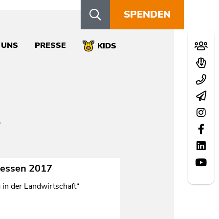
SPENDEN
Schn
 UNS
PRESSE
Mitglie
KIDS
Spend
Kontak
Newsle
Instag
Facebo
LinkedI
YouTu
Hessen 2017
in der Landwirtschaft“