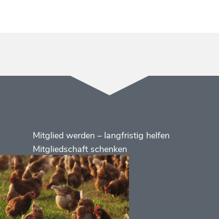
Menüs
Footer
Mitglied werden – langfristig helfen
2
Mitgliedschaft schenken
Kontakt
Social
Media