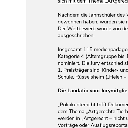
sich mit dem Thema „Artgerech
Nachdem die Jahnschüler des W
gewonnen haben, wurden sie 
Der Wettbewerb wurde von der
ausgeschrieben.
Insgesamt 115 medienpädagogis
Kategorie 4 (Altersgruppe bis
nominiert. Die Jury entschied s
1. Preisträger sind: Kinder- u
Schule, Rüsselsheim („Helen –
Die Laudatio vom Jurymitgli
„Politikunterricht trifft Doku
dem Thema „Artgerechte Tierha
werden in „Artgerecht – nicht 
Vorträge oder Ausflugsreporta