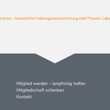
präche – Gesetzliche Haltungskennzeichnung statt Pseudo-Labe
Menüs
Footer
Mitglied werden – langfristig helfen
2
Mitgliedschaft schenken
Kontakt