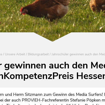
te
/
Unsere Arbeit
/
Bildungsarbeit
/
r gewinnen auch den Med
nKompetenzPreis Hesse
ern und Herrn Sitzmann zum Gewinn des Media Surfers!
bei der auch PROVIEH-Fachreferentin Stefanie Pöpken mit