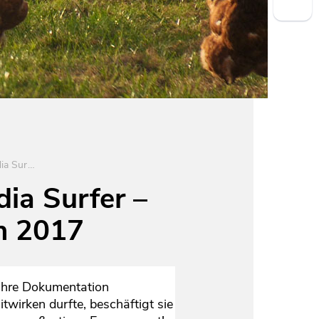
Jahnschüler gewinnen auch den Media Surfer – MedienKompetenzPreis Hessen 2017
ia Surfer –
n 2017
 Ihre Dokumentation
wirken durfte, beschäftigt sie