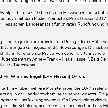
te Tierhaltung in der Landwirtschaft“. Vielen Dank für 
ahlpflichtkurses 10 bereits den Hessischen Tierschutz
nun auch mit dem MedienKompetenzPreis Hessen 2017 
 Hessischen Landesanstalt für privaten Rundfunk und 
che Projekte konkurrierten um Preisgelder in Höhe von
 18 Jahre) gab es insgesamt 31 Bewerbungen. Die siebe
ich dann für drei erste Preise, von denen die Jahnschüle
nd Jugendzentrum Anne – Frank – Haus Kassel („Zeig Dein
 Keller –Tagesschau“)
ed Hr. Winfried Engel (LPR Hessen) O-Ton:
mentarfilm – über mehrere Monate haben die 10-Klässler d
ltung in der Landwirtschaft“ auseinander gesetzt. Die j
ungerecht!“ perfekt angewendet. Ob Experteninterviews,
gen – die Schüler haben intensiv recherchiert und das M