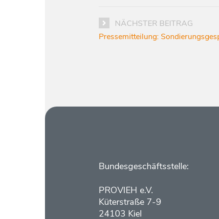
NÄCHSTER BEITRAG
Pressemitteilung: Sondierungsges
Kontakt
Bundesgeschäftsstelle:
PROVIEH e.V.
Küterstraße 7-9
24103 Kiel