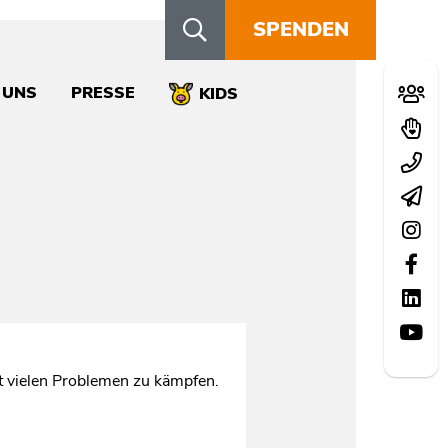
SPENDEN
Schn
 UNS
PRESSE
Mitglie
KIDS
Spend
Kontak
Newsle
Instag
Facebo
LinkedI
YouTu
it vielen Problemen zu kämpfen.