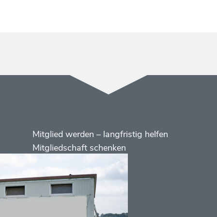
Menüs
Footer
Mitglied werden – langfristig helfen
2
Mitgliedschaft schenken
Kontakt
Social
Media