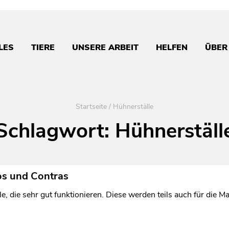
LES
TIERE
UNSERE ARBEIT
HELFEN
ÜBER
Startseite
/
Hühnerställe
Schlagwort:
Hühnerställ
os und Contras
le, die sehr gut funktionieren. Diese werden teils auch für die M