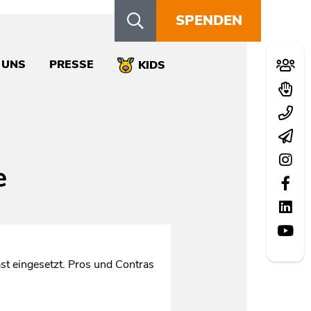
SPENDEN
Schn
 UNS
PRESSE
Mitglie
KIDS
Spend
Kontak
Newsle
Instag
e
Facebo
LinkedI
YouTu
ast eingesetzt. Pros und Contras