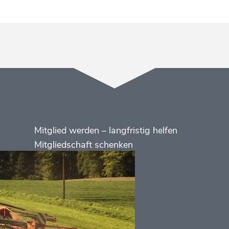
Menüs
Footer
Mitglied werden – langfristig helfen
2
Mitgliedschaft schenken
Kontakt
Social
Media