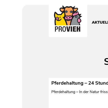
PROVIEH
-
respekTIERE
AKTUEL
leben.
Pferdehaltung – 24 Stun
Pferdehaltung – In der Natur fri