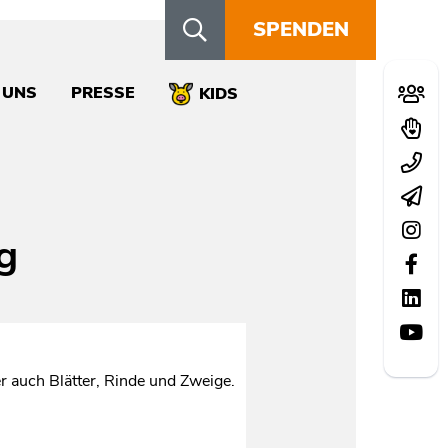
SPENDEN
Schn
 UNS
PRESSE
Mitglie
KIDS
Spend
Kontak
Newsle
Instag
g
Facebo
LinkedI
YouTu
r auch Blätter, Rinde und Zweige.