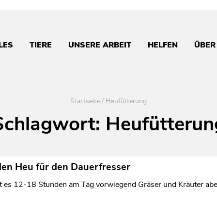
LES
TIERE
UNSERE ARBEIT
HELFEN
ÜBER
Startseite
/
Heufütterung
Schlagwort:
Heufütterun
den Heu für den Dauerfresser
sst es 12-18 Stunden am Tag vorwiegend Gräser und Kräuter abe