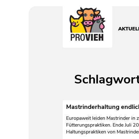
PROVIEH
-
respekTIERE
AKTUEL
leben.
Schlagwor
Mastrinderhaltung endli
Europaweit leiden Mastrinder in 
Fütterungspraktiken. Ende Juli 2
Haltungspraktiken von Mastrinder