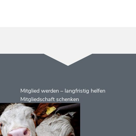
Menüs
Footer
Mitglied werden – langfristig helfen
2
Mitgliedschaft schenken
Kontakt
Social