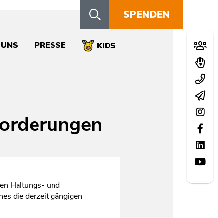
SPENDEN
Schn
 UNS
PRESSE
Mitglie
KIDS
Spend
Kontak
Newsle
Instag
forderungen
Facebo
LinkedI
YouTu
ßen Haltungs- und
hes die derzeit gängigen