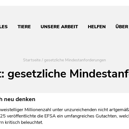
LES
TIERE
UNSERE ARBEIT
HELFEN
ÜBER
Startseite
/
gesetzliche Mindestanforderungen
t:
gesetzliche Mindestan
ch neu denken
zweistelliger Millionenzahl unter unzureichenden nicht artgemä
025 veröffentlichte die EFSA ein umfangreiches Gutachten, welc
n kritisch beleuchtet.