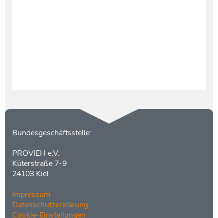
Kontakt
Bundesgeschäftsstelle:
PROVIEH e.V.
Küterstraße 7-9
24103 Kiel
Impressum
Datenschutzerklärung
Cookie-Einstellungen