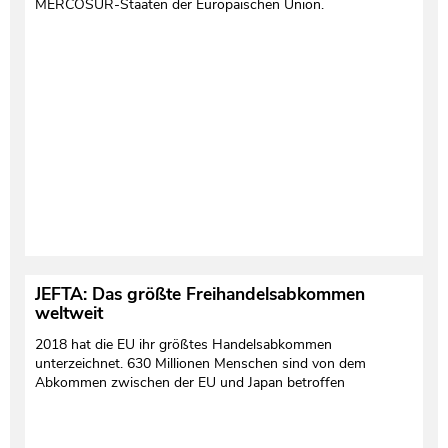
MERCOSUR-Staaten der Europäischen Union.
Testament und Nachlass
Netzwerk- und Kooperationspartner
JEFTA: Das größte Freihandelsabkommen
weltweit
2018 hat die EU ihr größtes Handelsabkommen
unterzeichnet. 630 Millionen Menschen sind von dem
Abkommen zwischen der EU und Japan betroffen