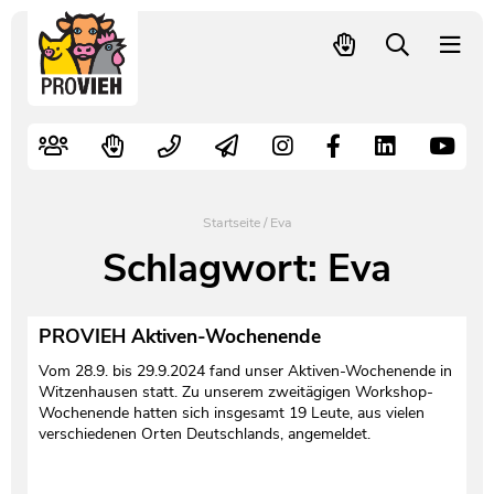
PROVIEH
-
respekTIERE
Nutztiere
Kampagnen
Mitglied werden – langfristig helfen
Kontakt
Pressekontakt
leben.
Alte Nutztierrassen
Fachliche Arbeit
Spenden
Leitbild
Newsletter
Schnellwahl
Tierschutzfall melden
Politische Arbeit
Mehr Mitglieder – mehr Wirkung für die Tiere
Vorstand
Pressemitteilungen
Startseite
/
Eva
Video- und Audiothek
Verbraucherinfos
Freiwille Beitragserhöhung
Team
Pressespiegel
Schlagwort:
Eva
Bildungsarbeit
Tierschutz verschenken
Jobs und Praktika
Freianzeigen
PROVIEH Aktiven-Wochenende
Aktiv werden
Satzung
Pressematerial
Vom 28.9. bis 29.9.2024 fand unser Aktiven-Wochenende in
Witzenhausen statt. Zu unserem zweitägigen Workshop-
Wochenende hatten sich insgesamt 19 Leute, aus vielen
Shop
Jahresberichte
PROVIEH in Zahlen
verschiedenen Orten Deutschlands, angemeldet.
Geldauflagen
Vereinsgründung