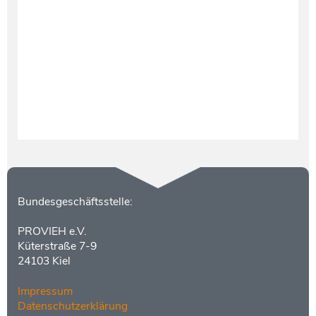
Testament und Nachlass
Netzwerk- und Kooperationspartner
Kontakt
Bundesgeschäftsstelle:
PROVIEH e.V.
Küterstraße 7-9
24103 Kiel
Impressum
Datenschutzerklärung