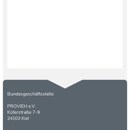
Testament und Nachlass
Netzwerk- und Kooperationspartner
Kontakt
Bundesgeschäftsstelle:
PROVIEH e.V.
Küterstraße 7-9
24103 Kiel