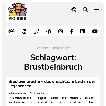
PROVIEH
-
respekTIERE
Nutztiere
Kampagnen
Mitglied werden – langfristig helfen
Kontakt
Pressekontakt
leben.
Alte Nutztierrassen
Fachliche Arbeit
Spenden
Leitbild
Newsletter
Schnellwahl
Tierschutzfall melden
Politische Arbeit
Mehr Mitglieder – mehr Wirkung für die Tiere
Vorstand
Pressemitteilungen
Startseite
/
Brustbeinbruch
Video- und Audiothek
Verbraucherinfos
Freiwille Beitragserhöhung
Team
Pressespiegel
Schlagwort:
Brustbeinbruch
Bildungsarbeit
Tierschutz verschenken
Jobs und Praktika
Freianzeigen
Aktiv werden
Satzung
Pressematerial
Brustbeinbrüche – das unsichtbare Leiden der
Legehennen
Shop
Jahresberichte
PROVIEH in Zahlen
Interview mit Dr. Lisa Jung
Das Brustbein ist der größte Knochen im Huhn. Verliert er
Geldauflagen
Vereinsgründung
an Substanz und Stabilität kommt es zu Brustbeinbrüchen.