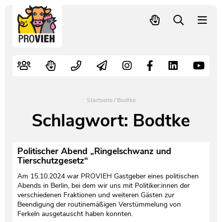
PROVIEH
-
respekTIERE
Nutztiere
Kampagnen
Mitglied werden – langfristig helfen
Kontakt
Pressekontakt
leben.
Alte Nutztierrassen
Fachliche Arbeit
Spenden
Leitbild
Newsletter
Schnellwahl
Tierschutzfall melden
Politische Arbeit
Mehr Mitglieder – mehr Wirkung für die Tiere
Vorstand
Pressemitteilungen
Startseite
/
Bodtke
Video- und Audiothek
Verbraucherinfos
Freiwille Beitragserhöhung
Team
Pressespiegel
Schlagwort:
Bodtke
Bildungsarbeit
Tierschutz verschenken
Jobs und Praktika
Freianzeigen
Politischer Abend „Ringelschwanz und
Tierschutzgesetz“
Aktiv werden
Satzung
Pressematerial
Am 15.10.2024 war PROVIEH Gastgeber eines politischen
Abends in Berlin, bei dem wir uns mit Politiker:innen der
Shop
Jahresberichte
PROVIEH in Zahlen
verschiedenen Fraktionen und weiteren Gästen zur
Beendigung der routinemäßigen Verstümmelung von
Ferkeln ausgetauscht haben konnten.
Geldauflagen
Vereinsgründung