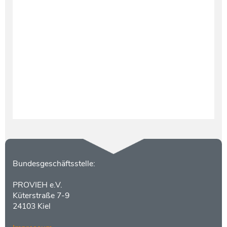
Testament und Nachlass
Netzwerk- und Kooperationspartner
Kontakt
Bundesgeschäftsstelle:
PROVIEH e.V.
Küterstraße 7-9
24103 Kiel