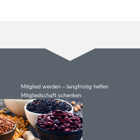
Menüs
Footer
Mitglied werden – langfristig helfen
2
Mitgliedschaft schenken
Kontakt
Social
Media