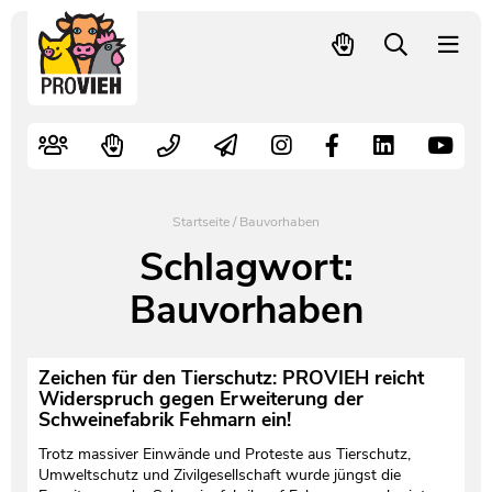
PROVIEH
-
respekTIERE
Nutztiere
Kampagnen
Mitglied werden – langfristig helfen
Kontakt
Pressekontakt
leben.
Alte Nutztierrassen
Fachliche Arbeit
Spenden
Leitbild
Newsletter
Schnellwahl
Tierschutzfall melden
Politische Arbeit
Mehr Mitglieder – mehr Wirkung für die Tiere
Vorstand
Pressemitteilungen
Startseite
/
Bauvorhaben
Video- und Audiothek
Verbraucherinfos
Freiwille Beitragserhöhung
Team
Pressespiegel
Schlagwort:
Bauvorhaben
Bildungsarbeit
Tierschutz verschenken
Jobs und Praktika
Freianzeigen
Aktiv werden
Satzung
Pressematerial
Zeichen für den Tierschutz: PROVIEH reicht
Widerspruch gegen Erweiterung der
Schweinefabrik Fehmarn ein!
Shop
Jahresberichte
PROVIEH in Zahlen
Trotz massiver Einwände und Proteste aus Tierschutz,
Geldauflagen
Vereinsgründung
Umweltschutz und Zivilgesellschaft wurde jüngst die