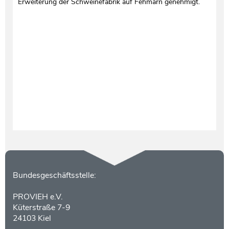
Erweiterung der Schweinefabrik auf Fehmarn genehmigt.
Testament und Nachlass
Netzwerk- und Kooperationspartner
Kontakt
Bundesgeschäftsstelle:
PROVIEH e.V.
Küterstraße 7-9
24103 Kiel