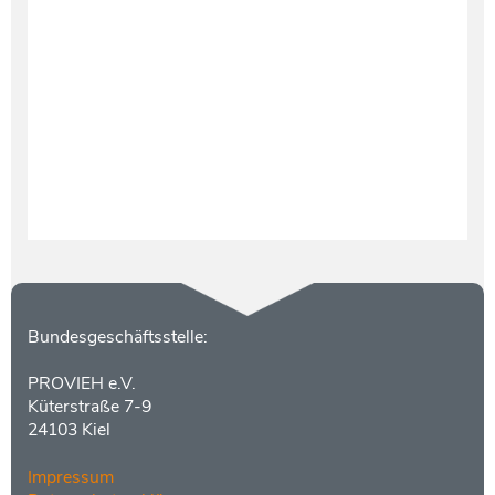
Testament und Nachlass
Netzwerk- und Kooperationspartner
Kontakt
Bundesgeschäftsstelle:
PROVIEH e.V.
Küterstraße 7-9
24103 Kiel
Impressum