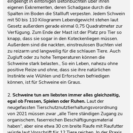
eingeengt in eintönigen Betonbuchten über ihren
eigenen Exkrementen, deren Schadgase durch die
Spalten im Boden die Stallluft verpesten. Jedem Schwein
mit 50 bis 110 Kilogramm Lebendgewicht stehen laut
Gesetz außerdem gerade einmal 0,75 Quadratmeter zur
Verfügung. Zum Ende der Mast ist der Platz pro Tier so
knapp, dass sie sogar in den Koteckenliegen müssen.
Außerdem sind die nackten, einstreulosen Buchten viel
zu reizarm und langweilig für die schlauen Tiere. Auch
Zugluft oder zu hohe Temperaturen können die
Schweine stark belasten., So ein Leben, nahezu ohne
positive Reize und ohne, dass sie ihre natürlichen
Instinkte wie Wühlen und Erforschen befriedigen
können, ist für Schweine ein Graus.
2.
Schweine tun am liebsten immer alles gleichzeitig,
egal ob Fressen, Spielen oder Ruhen.
Laut der
neugefassten Tierschutznutztierhaltungsvorordnung
von 2021 müssen zwar „alle Tiere ständigen Zugang zu
organischem, faserreichen Beschäftigungsmaterial
haben“, aber eine etwa 30 cm breite Raufe mit Raufutter
würde laut Vorschrift für 12 Tiere reichen. In der Praxis