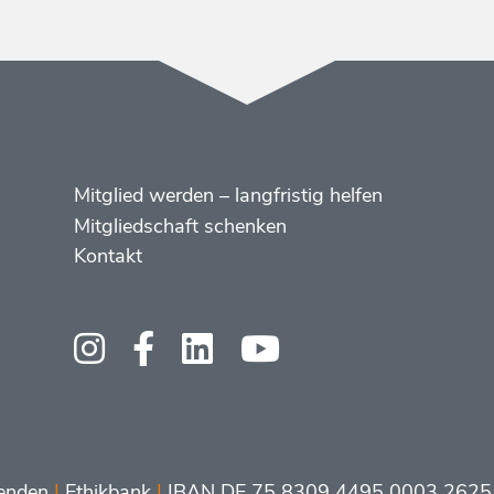
Menüs
Footer
Mitglied werden – langfristig helfen
2
Mitgliedschaft schenken
Kontakt
Social
Media
enden
|
Ethikbank
|
IBAN DE 75 8309 4495 0003 2625