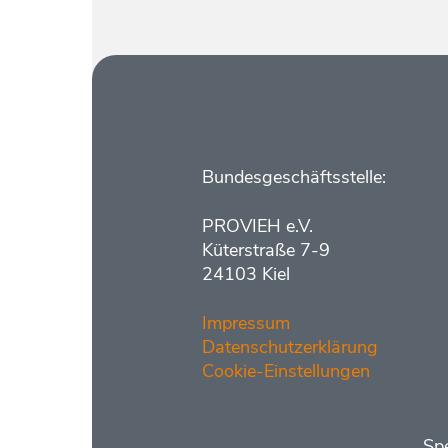
Kontakt
Bundesgeschäftsstelle:
PROVIEH e.V.
Küterstraße 7-9
24103 Kiel
Impressum
Datenschutzerklärung
Cookie-Einstellungen
Bankdaten
Sp