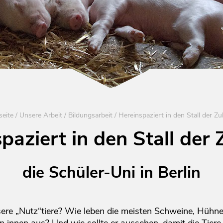
seite
/
Unsere Arbeit
/
Bildungsarbeit
/
Hereinspaziert in den Stall der Zu
paziert in den Stall der 
die Schüler-Uni in Berlin
re „Nutz“tiere? Wie leben die meisten Schweine, Hühne