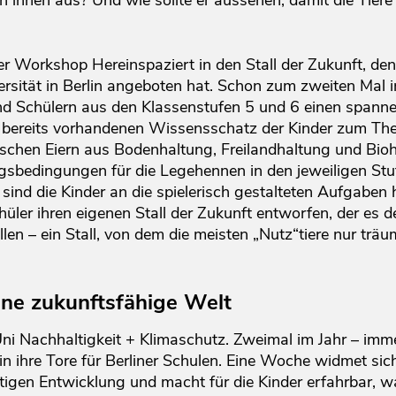
on innen aus? Und wie sollte er aussehen, damit die Tier
er Workshop Hereinspaziert in den Stall der Zukunft, 
ersität in Berlin angeboten hat. Schon zum zweiten Mal 
d Schülern aus den Klassenstufen 5 und 6 einen spann
bereits vorhandenen Wissensschatz der Kinder zum Them
ischen Eiern aus Bodenhaltung, Freilandhaltung und Bioh
gsbedingungen für die Legehennen in den jeweiligen Stu
sind die Kinder an die spielerisch gestalteten Aufgabe
üler ihren eigenen Stall der Zukunft entworfen, der es de
llen – ein Stall, von dem die meisten „Nutz“tiere nur trä
ine zukunftsfähige Welt
ni Nachhaltigkeit + Klimaschutz. Zweimal im Jahr – imm
rlin ihre Tore für Berliner Schulen. Eine Woche widmet sich
igen Entwicklung und macht für die Kinder erfahrbar, wa