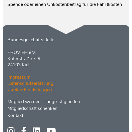
Spende oder einen Unkostenbeitrag für die Fahrtkosten
Kontakt
Bundesgeschäftsstelle:
PROVIEH e.V.
Küterstraße 7-9
24103 Kiel
Impressum
Datenschutzerklärung
Cookie-Einstellungen
Menüs
Footer
Mitglied werden – langfristig helfen
2
Mitgliedschaft schenken
Kontakt
Social