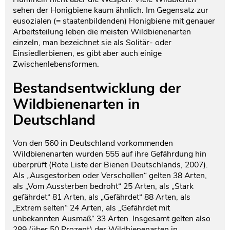
sehen der Honigbiene kaum ähnlich. Im Gegensatz zur
Testament und Nachlass
Netzwerk- und Kooperationspartner
eusozialen (= staatenbildenden) Honigbiene mit genauer
Arbeitsteilung leben die meisten Wildbienenarten
einzeln, man bezeichnet sie als Solitär- oder
Einsiedlerbienen, es gibt aber auch einige
Zwischenlebensformen.
Bestandsentwicklung der
Wildbienenarten in
Deutschland
Von den 560 in Deutschland vorkommenden
Wildbienenarten wurden 555 auf ihre Gefährdung hin
überprüft (Rote Liste der Bienen Deutschlands, 2007).
Als „Ausgestorben oder Verschollen“ gelten 38 Arten,
als „Vom Aussterben bedroht“ 25 Arten, als „Stark
gefährdet“ 81 Arten, als „Gefährdet“ 88 Arten, als
„Extrem selten“ 24 Arten, als „Gefährdet mit
unbekannten Ausmaß“ 33 Arten. Insgesamt gelten also
289 (über 50 Prozent) der Wildbienenarten in