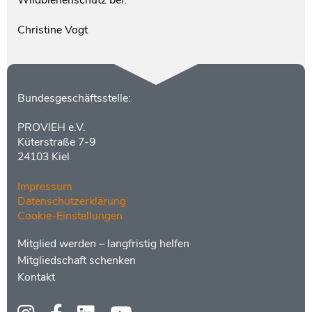
Christine Vogt
Kontakt
Bundesgeschäftsstelle:
PROVIEH e.V.
Küterstraße 7-9
24103 Kiel
Impressum
Datenschutzerklärung
Cookie-Einstellungen
Menüs
Footer
Mitglied werden – langfristig helfen
2
Mitgliedschaft schenken
Kontakt
Social