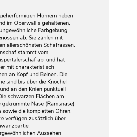
zieherförmigen Hörnern heben
end im Oberwallis gehaltenen,
e ungewöhnliche Farbgebung
nossen ab. Sie zählen mit
n allerschönsten Schafrassen.
nschaf stammt vom
spertalerschaf ab, und hat
r mit charakteristisch
en an Kopf und Beinen. Die
ne sind bis über die Knöchel
 und an den Knien punktuell
 Die schwarzen Flächen am
e gekrümmte Nase (Ramsnase)
n sowie die kompletten Ohren.
re verfügen zusätzlich über
hwanzpartie.
rgewöhnlichen Aussehen