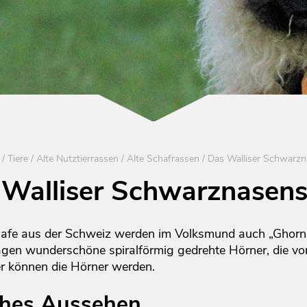
/
Tiere
/
Alte Nutztierrassen
/
Alte Schafrassen
/
Das Walliser Schwarzn
 Walliser Schwarznasens
afe aus der Schweiz werden im Volksmund auch „Ghornu
agen wunderschöne spiralförmig gedrehte Hörner, die vom
ger können die Hörner werden.
hes Aussehen