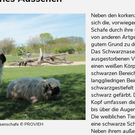
Neben den korken
sich die, vorwieg
Schafe durch ihr
von anderen Artge
gutem Grund zu de
Das Schwarznase
ausgestorbenen Vi
einen weißen Körpe
schwarzen Bereich
langgliedrigen Bei
schwarzgestiefelt
schwarz gefärbt.
Kopf umfassen di
bis über die Auge
Die weiblichen Tie
eine schwarze Sc
asenschafe © PROVIEH
Neben ihrem auße