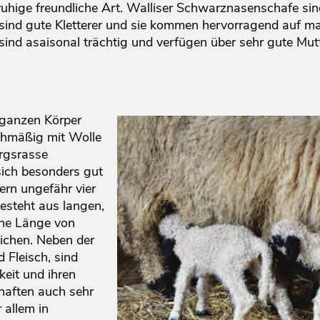
ruhige freundliche Art. Walliser Schwarznasenschafe si
 sind gute Kletterer und sie kommen hervorragend auf 
ind asaisonal trächtig und verfügen über sehr gute Mut
ganzen Körper
ichmäßig mit Wolle
irgsrasse
sich besonders gut
fern ungefähr vier
esteht aus langen,
ine Länge von
eichen. Neben der
d Fleisch, sind
eit und ihren
haften auch sehr
 allem in