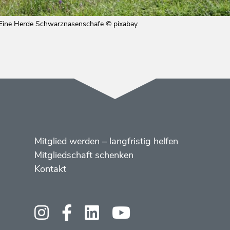
Eine Herde Schwarznasenschafe © pixabay
Menüs
Footer
Mitglied werden – langfristig helfen
2
Mitgliedschaft schenken
Kontakt
Social
Media