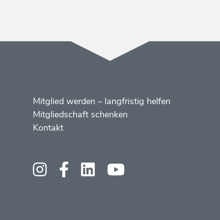
Menüs
Footer
Mitglied werden – langfristig helfen
2
Mitgliedschaft schenken
Kontakt
Social
Media