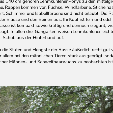
is 140 cm gehören Lehmkuhlener Ponys zu den mittelgro
ne. Rappen kommen vor, Füchse, Windfarbene, Stichelhaar
t, Schimmel und Isabellfarbene sind nicht erlaubt. Die R
der Blässe und den Beinen aus. Ihr Kopf ist fein und ed
asse ist kompakt sowie kräftig und dennoch elegant, we
gt. In allen drei Gangarten weisen Lehmkuhlener leich
 Schub aus der Hinterhand auf.
ch die Stuten und Hengste der Rasse äußerlich recht gut
r allem bei den männlichen Tieren stark ausgeprägt, soda
tischer Mähnen- und Schweifhaarwuchs zu beobachten is