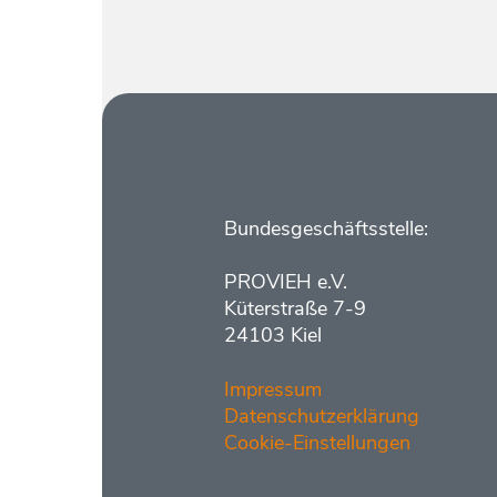
Kontakt
Bundesgeschäftsstelle:
PROVIEH e.V.
Küterstraße 7-9
24103 Kiel
Impressum
Datenschutzerklärung
Cookie-Einstellungen