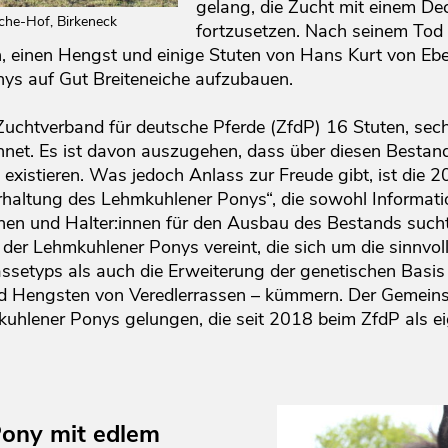
gelang, die Zucht mit einem De
che-Hof, Birkeneck
fortzusetzen. Nach seinem Tod
n, einen Hengst und einige Stuten von Hans Kurt von Eb
ys auf Gut Breiteneiche aufzubauen.
chtverband für deutsche Pferde (ZfdP) 16 Stuten, sech
net. Es ist davon auszugehen, dass über diesen Bestan
existieren. Was jedoch Anlass zur Freude gibt, ist die 
rhaltung des Lehmkuhlener Ponys“, die sowohl Informat
nen und Halter:innen für den Ausbau des Bestands sucht. 
 der Lehmkuhlener Ponys vereint, die sich um die sinnvol
assetyps als auch die Erweiterung der genetischen Basi
d Hengsten von Veredlerrassen – kümmern. Der Gemeinsc
hlener Ponys gelungen, die seit 2018 beim ZfdP als e
Pony mit edlem