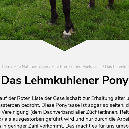
/
Tiere
/
Alte Nutztierrassen
/
Alte Pferde- und Eselrassen
/
Das Lehmkuh
Das Lehmkuhlener Pony
f der Roten Liste der Gesellschaft zur Erhaltung alter 
ssterben bedroht. Diese Ponyrasse ist sogar so selten, d
 Vereinigung (dem Dachverband aller Züchter:innen, Reit
d) als ausgestorben geführt wird und nur durch die Arbei
h in geringer Zahl vorkommt. Das macht es für uns umso 