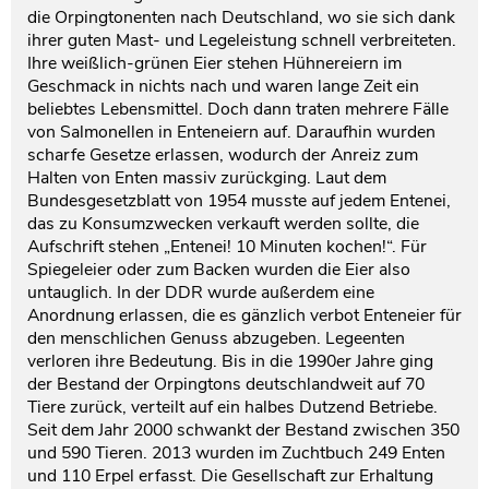
die Orpingtonenten nach Deutschland, wo sie sich dank
ihrer guten Mast- und Legeleistung schnell verbreiteten.
Ihre weißlich-grünen Eier stehen Hühnereiern im
Geschmack in nichts nach und waren lange Zeit ein
beliebtes Lebensmittel. Doch dann traten mehrere Fälle
von Salmonellen in Enteneiern auf. Daraufhin wurden
scharfe Gesetze erlassen, wodurch der Anreiz zum
Halten von Enten massiv zurückging. Laut dem
Bundesgesetzblatt von 1954 musste auf jedem Entenei,
das zu Konsumzwecken verkauft werden sollte, die
Aufschrift stehen „Entenei! 10 Minuten kochen!“. Für
Spiegeleier oder zum Backen wurden die Eier also
untauglich. In der DDR wurde außerdem eine
Anordnung erlassen, die es gänzlich verbot Enteneier für
den menschlichen Genuss abzugeben. Legeenten
verloren ihre Bedeutung. Bis in die 1990er Jahre ging
der Bestand der Orpingtons deutschlandweit auf 70
Tiere zurück, verteilt auf ein halbes Dutzend Betriebe.
Seit dem Jahr 2000 schwankt der Bestand zwischen 350
und 590 Tieren. 2013 wurden im Zuchtbuch 249 Enten
und 110 Erpel erfasst. Die Gesellschaft zur Erhaltung