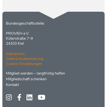
Kontakt
Bundesgeschäftsstelle:
PROVIEH e.V.
Küterstraße 7-9
24103 Kiel
Impressum
Datenschutzerklärung
Cookie-Einstellungen
Menüs
Footer
Mitglied werden – langfristig helfen
2
Mitgliedschaft schenken
Kontakt
Social
Media