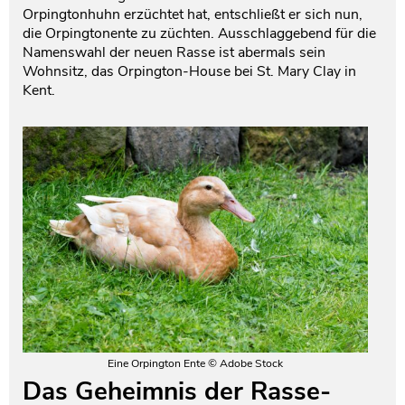
Orpingtonhuhn erzüchtet hat, entschließt er sich nun,
die Orpingtonente zu züchten. Ausschlaggebend für die
Testament und Nachlass
Netzwerk- und Kooperationspartner
Namenswahl der neuen Rasse ist abermals sein
Wohnsitz, das Orpington-House bei St. Mary Clay in
Kent.
Eine Orpington Ente © Adobe Stock
Das Geheimnis der Rasse-