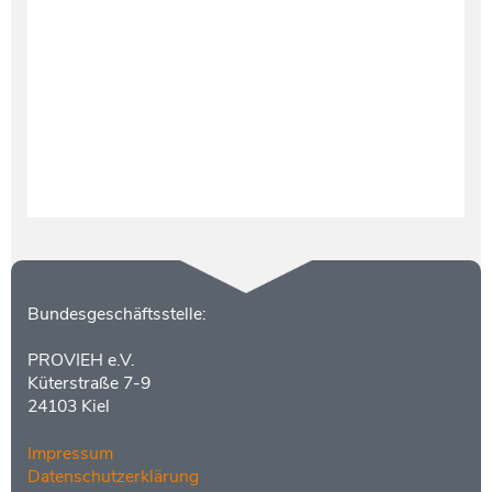
Testament und Nachlass
Netzwerk- und Kooperationspartner
Kontakt
Bundesgeschäftsstelle:
PROVIEH e.V.
Küterstraße 7-9
24103 Kiel
Impressum
Datenschutzerklärung