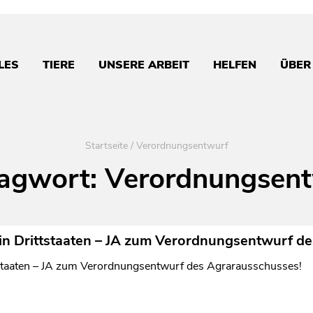
LES
TIERE
UNSERE ARBEIT
HELFEN
ÜBER
Startseite
/
Verordnungsentwurf
agwort:
Verordnungsen
 in Drittstaaten – JA zum Verordnungsentwurf d
tstaaten – JA zum Verordnungsentwurf des Agrarausschusses!