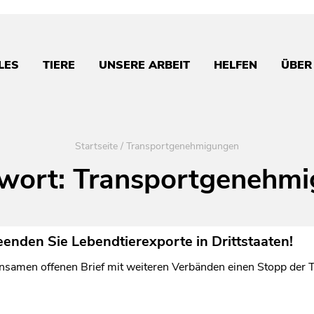
LES
TIERE
UNSERE ARBEIT
HELFEN
ÜBER
Startseite
/
Transportgenehmigungen
wort:
Transportgenehm
eenden Sie Lebendtierexporte in Drittstaaten!
samen offenen Brief mit weiteren Verbänden einen Stopp der Ti