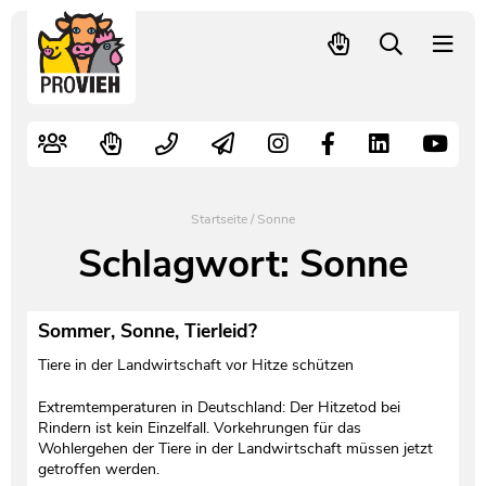
PROVIEH
-
respekTIERE
Nutztiere
Kampagnen
Mitglied werden – langfristig helfen
Kontakt
Pressekontakt
leben.
Alte Nutztierrassen
Fachliche Arbeit
Spenden
Leitbild
Newsletter
Schnellwahl
Tierschutzfall melden
Politische Arbeit
Mehr Mitglieder – mehr Wirkung für die Tiere
Vorstand
Pressemitteilungen
Startseite
/
Sonne
Video- und Audiothek
Verbraucherinfos
Freiwille Beitragserhöhung
Team
Pressespiegel
Schlagwort:
Sonne
Bildungsarbeit
Tierschutz verschenken
Jobs und Praktika
Freianzeigen
Sommer, Sonne, Tierleid?
Aktiv werden
Satzung
Pressematerial
Tiere in der Landwirtschaft vor Hitze schützen
Extremtemperaturen in Deutschland: Der Hitzetod bei
Shop
Jahresberichte
PROVIEH in Zahlen
Rindern ist kein Einzelfall. Vorkehrungen für das
Wohlergehen der Tiere in der Landwirtschaft müssen jetzt
getroffen werden.
Geldauflagen
Vereinsgründung