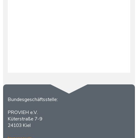
Testament und Nachlass
Netzwerk- und Kooperationspartner
Kontakt
Bundesgeschäftsstelle:
PROVIEH e.V.
Küterstraße 7-9
24103 Kiel