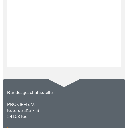
Testament und Nachlass
Netzwerk- und Kooperationspartner
Kontakt
Bundesgeschäftsstelle:
PROVIEH e.V.
Küterstraße 7-9
24103 Kiel