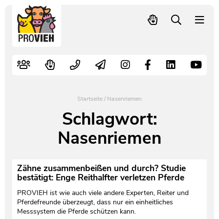
PROVIEH
-
respekTIERE
Nutztiere
Kampagnen
Mitglied werden – langfristig helfen
Kontakt
Pressekontakt
leben.
Alte Nutztierrassen
Fachliche Arbeit
Spenden
Leitbild
Newsletter
Schnellwahl
Tierschutzfall melden
Politische Arbeit
Mehr Mitglieder – mehr Wirkung für die Tiere
Vorstand
Pressemitteilungen
Startseite
/
Nasenriemen
Video- und Audiothek
Verbraucherinfos
Freiwille Beitragserhöhung
Team
Pressespiegel
Schlagwort:
Nasenriemen
Bildungsarbeit
Tierschutz verschenken
Jobs und Praktika
Freianzeigen
Aktiv werden
Satzung
Pressematerial
Zähne zusammenbeißen und durch? Studie
bestätigt: Enge Reithalfter verletzen Pferde
Shop
Jahresberichte
PROVIEH in Zahlen
PROVIEH ist wie auch viele andere Experten, Reiter und
Pferdefreunde überzeugt, dass nur ein einheitliches
Geldauflagen
Vereinsgründung
Messsystem die Pferde schützen kann.