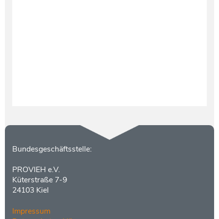
Testament und Nachlass
Netzwerk- und Kooperationspartner
Kontakt
Bundesgeschäftsstelle:
PROVIEH e.V.
Küterstraße 7-9
24103 Kiel
Impressum