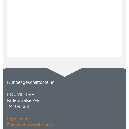
Testament und Nachlass
Netzwerk- und Kooperationspartner
Kontakt
Bundesgeschäftsstelle:
PROVIEH e.V.
Küterstraße 7-9
24103 Kiel
Impressum
Datenschutzerklärung