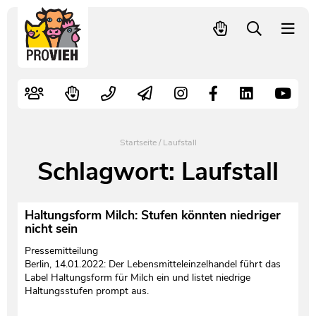
PROVIEH
-
respekTIERE
Nutztiere
Kampagnen
Mitglied werden – langfristig helfen
Kontakt
Pressekontakt
leben.
Alte Nutztierrassen
Fachliche Arbeit
Spenden
Leitbild
Newsletter
Schnellwahl
Tierschutzfall melden
Politische Arbeit
Mehr Mitglieder – mehr Wirkung für die Tiere
Vorstand
Pressemitteilungen
Startseite
/
Laufstall
Video- und Audiothek
Verbraucherinfos
Freiwille Beitragserhöhung
Team
Pressespiegel
Schlagwort:
Laufstall
Bildungsarbeit
Tierschutz verschenken
Jobs und Praktika
Freianzeigen
Haltungsform Milch: Stufen könnten niedriger
nicht sein
Aktiv werden
Satzung
Pressematerial
Pressemitteilung
Berlin, 14.01.2022: Der Lebensmitteleinzelhandel führt das
Shop
Jahresberichte
PROVIEH in Zahlen
Label Haltungsform für Milch ein und listet niedrige
Haltungsstufen prompt aus.
Geldauflagen
Vereinsgründung