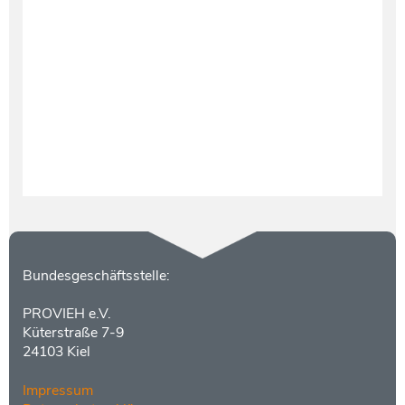
Testament und Nachlass
Netzwerk- und Kooperationspartner
Kontakt
Bundesgeschäftsstelle:
PROVIEH e.V.
Küterstraße 7-9
24103 Kiel
Impressum