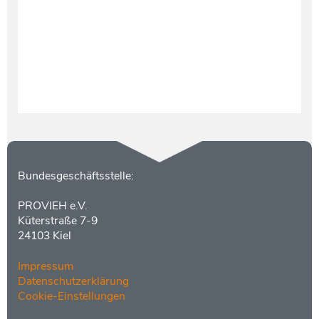
Testament und Nachlass
Netzwerk- und Kooperationspartner
Kontakt
Bundesgeschäftsstelle:
PROVIEH e.V.
Küterstraße 7-9
24103 Kiel
Impressum
Datenschutzerklärung
Cookie-Einstellungen