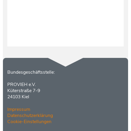
Testament und Nachlass
Netzwerk- und Kooperationspartner
Kontakt
Bundesgeschäftsstelle:
PROVIEH e.V.
Küterstraße 7-9
24103 Kiel
Impressum
Datenschutzerklärung
Cookie-Einstellungen