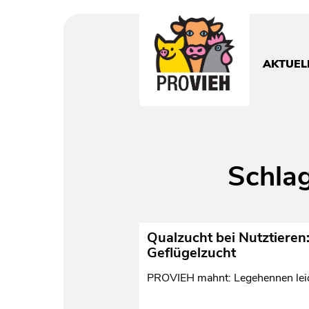
PROVIEH
-
respekTIERE
AKTUEL
leben.
Schla
Qualzucht bei Nutztieren
Geflügelzucht
PROVIEH mahnt: Legehennen leid