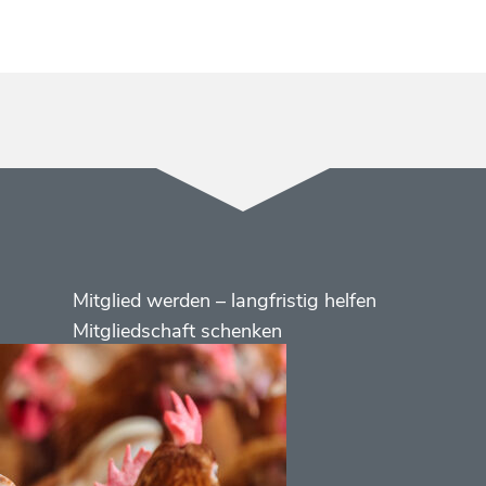
Menüs
Footer
Mitglied werden – langfristig helfen
2
Mitgliedschaft schenken
Kontakt
Social
Media