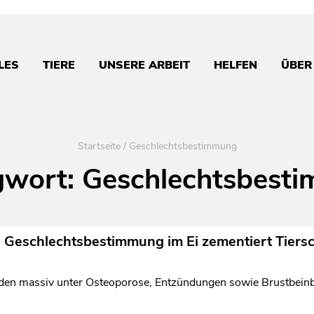
LES
TIERE
UNSERE ARBEIT
HELFEN
ÜBER
Startseite
/
Geschlechtsbestimmung
gwort:
Geschlechtsbest
: Geschlechtsbestimmung im Ei zementiert Tiersc
en massiv unter Osteoporose, Entzündungen sowie Brustbein