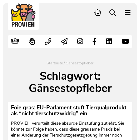
PROVIEH
-
respekTIERE
Nutztiere
Kampagnen
Mitglied werden – langfristig helfen
Kontakt
Pressekontakt
leben.
Alte Nutztierrassen
Fachliche Arbeit
Spenden
Leitbild
Newsletter
Schnellwahl
Tierschutzfall melden
Politische Arbeit
Mehr Mitglieder – mehr Wirkung für die Tiere
Vorstand
Pressemitteilungen
Startseite
/
Gänsestopfleber
Video- und Audiothek
Verbraucherinfos
Freiwille Beitragserhöhung
Team
Pressespiegel
Schlagwort:
Gänsestopfleber
Bildungsarbeit
Tierschutz verschenken
Jobs und Praktika
Freianzeigen
Aktiv werden
Satzung
Pressematerial
Foie gras: EU-Parlament stuft Tierqualprodukt
als “nicht tierschutzwidrig” ein
Shop
Jahresberichte
PROVIEH in Zahlen
PROVIEH verurteilt diese absurde Einstufung zutiefst. Sie
könnte zur Folge haben, dass diese grausame Praxis bei
Geldauflagen
Vereinsgründung
einer Änderung der Tierschutzgesetzgebung immer noch